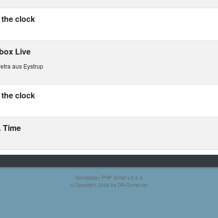
the clock
box Live
etra aus Eystrup
the clock
 Time
Sendeplan PHP Script v.3.0.4
© Copyright 2026 by
DR-Computer